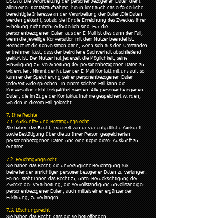
DSGVO.Die Verarbeitung der personenbezogenen Daten dient
allein einer Kontaktaufnahme, hierin liegt auch das erforderliche
berechtigte Interesse an der Verarbeitung der Daten.Die Daten
werden gelöscht, sobald sie für die Erreichung des Zweckes ihrer
Erhebung nicht mehr erforderlich sind. Für die
personenbezogenen Daten aus der E-Mail ist dies dann der Fall,
wenn die jeweilige Konversation mit dem Nutzer beendet ist.
Beendet ist die Konversation dann, wenn sich aus den Umständen
entnehmen lässt, dass der betroffene Sachverhalt abschließend
geklärt ist. Der Nutzer hat jederzeit die Möglichkeit, seine
Einwilligung zur Verarbeitung der personenbezogenen Daten zu
widerrufen. Nimmt der Nutzer per E-Mail Kontakt mit uns auf, so
kann er der Speicherung seiner personenbezogenen Daten
jederzeit widersprechen. In einem solchen Fall kann die
Konversation nicht fortgeführt werden. Alle personenbezogenen
Daten, die im Zuge der Kontaktaufnahme gespeichert wurden,
werden in diesem Fall gelöscht.
7. Ihre Rechte
7.1. Auskunfts- und Bestätigungsrecht
Sie haben das Recht, jederzeit von uns unentgeltliche Auskunft
sowie Bestätigung über die zu Ihrer Person gespeicherten
personenbezogenen Daten und eine Kopie dieser Auskunft zu
erhalten.
7.2. Berichtigungsrecht
Sie haben das Recht, die unverzügliche Berichtigung Sie
betreffender unrichtiger personenbezogener Daten zu verlangen.
Ferner steht Ihnen das Recht zu, unter Berücksichtigung der
Zwecke der Verarbeitung, die Vervollständigung unvollständiger
personenbezogener Daten, auch mittels einer ergänzenden
Erklärung, zu verlangen.
7.3. Löschungsrecht
Sie haben das Recht, dass die sie betreffenden