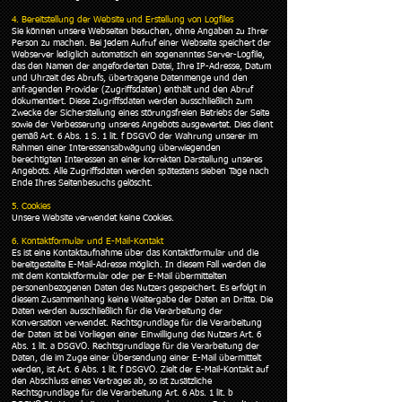
4. Bereitstellung der Website und Erstellung von Logfiles
Sie können unsere Webseiten besuchen, ohne Angaben zu Ihrer
Person zu machen. Bei jedem Aufruf einer Webseite speichert der
Webserver lediglich automatisch ein sogenanntes Server-Logfile,
das den Namen der angeforderten Datei, Ihre IP-Adresse, Datum
und Uhrzeit des Abrufs, übertragene Datenmenge und den
anfragenden Provider (Zugriffsdaten) enthält und den Abruf
dokumentiert. Diese Zugriffsdaten werden ausschließlich zum
Zwecke der Sicherstellung eines störungsfreien Betriebs der Seite
sowie der Verbesserung unseres Angebots ausgewertet. Dies dient
gemäß Art. 6 Abs. 1 S. 1 lit. f DSGVO der Wahrung unserer im
Rahmen einer Interessensabwägung überwiegenden
berechtigten Interessen an einer korrekten Darstellung unseres
Angebots. Alle Zugriffsdaten werden spätestens sieben Tage nach
Ende Ihres Seitenbesuchs gelöscht.
5. Cookies
Unsere Website verwendet keine Cookies.
6. Kontaktformular und E-Mail-Kontakt
Es ist eine Kontaktaufnahme über das Kontaktformular und die
bereitgestellte E-Mail-Adresse möglich. In diesem Fall werden die
mit dem Kontaktformular oder per E-Mail übermittelten
personenbezogenen Daten des Nutzers gespeichert. Es erfolgt in
diesem Zusammenhang keine Weitergabe der Daten an Dritte. Die
Daten werden ausschließlich für die Verarbeitung der
Konversation verwendet. Rechtsgrundlage für die Verarbeitung
der Daten ist bei Vorliegen einer Einwilligung des Nutzers Art. 6
Abs. 1 lit. a DSGVO. Rechtsgrundlage für die Verarbeitung der
Daten, die im Zuge einer Übersendung einer E-Mail übermittelt
werden, ist Art. 6 Abs. 1 lit. f DSGVO. Zielt der E-Mail-Kontakt auf
den Abschluss eines Vertrages ab, so ist zusätzliche
Rechtsgrundlage für die Verarbeitung Art. 6 Abs. 1 lit. b