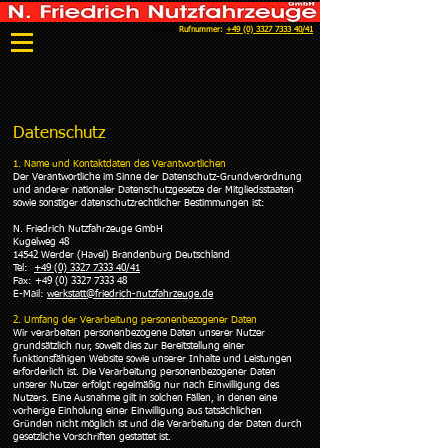
Rufnummer:
+49 (0) 3327 7333 40/41
Werkstatt
Datenschutz​
1. Name und Kontaktdaten des Verantwortlichen
Der Verantwortliche im Sinne der Datenschutz-Grundverordnung
und anderer nationaler Datenschutzgesetze der Mitgliedsstaaten
sowie sonstiger datenschutzrechtlicher Bestimmungen ist:
N. Friedrich Nutzfahrzeuge GmbH
Kugelweg 48
14542 Werder (Havel) Brandenburg Deutschland
Tel:
+49 (0) 3327 7333 40/41
Fax: +49 (0) 3327 7333 48
E-Mail:
werkstatt@friedrich-nutzfahrzeuge.de
2. Umfang der Verarbeitung personenbezogener Daten
Wir verarbeiten personenbezogene Daten unserer Nutzer
grundsätzlich nur, soweit dies zur Bereitstellung einer
funktionsfähigen Website sowie unserer Inhalte und Leistungen
erforderlich ist. Die Verarbeitung personenbezogener Daten
unserer Nutzer erfolgt regelmäßig nur nach Einwilligung des
Nutzers. Eine Ausnahme gilt in solchen Fällen, in denen eine
vorherige Einholung einer Einwilligung aus tatsächlichen
Gründen nicht möglich ist und die Verarbeitung der Daten durch
gesetzliche Vorschriften gestattet ist.