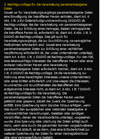
3. Rechtsgrundlage für die Verarbeitung personenbezogener
Daten
Soweit wir für Verarbeitungsvorgänge personenbezogener Daten
eine Einwilligung der betroffenen Person einholen, dient Art. 6
Abs. 1 lit. a EU-Datenschutzgrundverordnung (DSGVO) als
Rechtsgrundlage. Bei der Verarbeitung von personenbezogenen
Daten, die zur Erfüllung eines Vertrages, dessen Vertragspartei
die betroffene Person ist, erforderlich ist, dient Art. 6 Abs. 1 lit. b
DSGVO als Rechtsgrundlage. Dies gilt auch für
Verarbeitungsvorgänge, die zur Durchführung vorvertraglicher
Maßnahmen erforderlich sind. Soweit eine Verarbeitung
personenbezogener Daten zur Erfüllung einer rechtlichen
Verpflichtung erforderlich ist, der unser Unternehmen unterliegt,
dient Art. 6 Abs. 1 lit. c DSGVO als Rechtsgrundlage. Für den Fall,
dass lebenswichtige Interessen der betroffenen Person oder einer
anderen natürlichen Person eine Verarbeitung
personenbezogener Daten erforderlich machen, dient Art. 6 Abs.
1 lit. d DSGVO als Rechtsgrundlage. Ist die Verarbeitung zur
Wahrung eines berechtigten Interesses unseres Unternehmens
oder eines Dritten erforderlich und überwiegen die Interessen,
Grundrechte und Grundfreiheiten des Betroffenen das
erstgenannte Interesse nicht, so dient Art. 6 Abs. 1 lit. f DSGVO
als Rechtsgrundlage für die Verarbeitung. Die
personenbezogenen Daten der betroffenen Person werden
gelöscht oder gesperrt, sobald der Zweck der Speicherung
entfällt. Eine Speicherung kann darüber hinaus erfolgen, wenn
dies durch den europäischen oder nationalen Gesetzgeber in
unionsrechtlichen Verordnungen, Gesetzen oder sonstigen
Vorschriften, denen der Verantwortliche unterliegt, vorgesehen
wurde. Eine Sperrung oder Löschung der Daten erfolgt auch
dann, wenn eine durch die genannten Normen vorgeschriebene
Speicherfrist abläuft, es sei denn, dass eine Erforderlichkeit zur
weiteren Speicherung der Daten für einen Vertragsabschluss
oder eine Vertragserfüllung besteht.