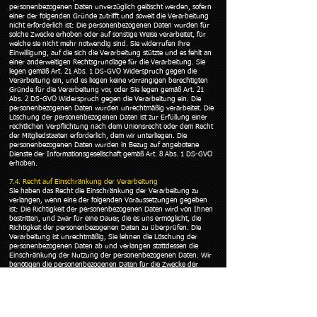
personenbezogenen Daten unverzüglich gelöscht werden, sofern
einer der folgenden Gründe zutrifft und soweit die Verarbeitung
nicht erforderlich ist: Die personenbezogenen Daten wurden für
solche Zwecke erhoben oder auf sonstige Weise verarbeitet, für
welche sie nicht mehr notwendig sind. Sie widerrufen ihre
Einwilligung, auf die sich die Verarbeitung stützte und es fehlt an
einer anderweitigen Rechtsgrundlage für die Verarbeitung. Sie
legen gemäß Art. 21 Abs. 1 DS-GVO Widerspruch gegen die
Verarbeitung ein, und es liegen keine vorrangigen berechtigten
Gründe für die Verarbeitung vor, oder Sie legen gemäß Art. 21
Abs. 2 DS-GVO Widerspruch gegen die Verarbeitung ein. Die
personenbezogenen Daten wurden unrechtmäßig verarbeitet. Die
Löschung der personenbezogenen Daten ist zur Erfüllung einer
rechtlichen Verpflichtung nach dem Unionsrecht oder dem Recht
der Mitgliedstaaten erforderlich, dem wir unterliegen. Die
personenbezogenen Daten wurden in Bezug auf angebotene
Dienste der Informationsgesellschaft gemäß Art. 8 Abs. 1 DS-GVO
erhoben.
7.4. Recht auf Einschränkung der Verarbeitung
Sie haben das Recht die Einschränkung der Verarbeitung zu
verlangen, wenn eine der folgenden Voraussetzungen gegeben
ist: Die Richtigkeit der personenbezogenen Daten wird von Ihnen
bestritten, und zwar für eine Dauer, die es uns ermöglicht, die
Richtigkeit der personenbezogenen Daten zu überprüfen. Die
Verarbeitung ist unrechtmäßig, Sie lehnen die Löschung der
personenbezogenen Daten ab und verlangen stattdessen die
Einschränkung der Nutzung der personenbezogenen Daten. Wir
benötigen die personenbezogenen Daten für die Zwecke der
Verarbeitung nicht länger, Sie benötigen sie jedoch zur
Geltendmachung, Ausübung oder Verteidigung von
Rechtsansprüchen.Sie haben Widerspruch gegen die
Verarbeitung gem. Art. 21 Abs. 1 DS-GVO eingelegt und es steht
noch nicht fest, ob unsere berechtigten Gründe gegenüber Ihren